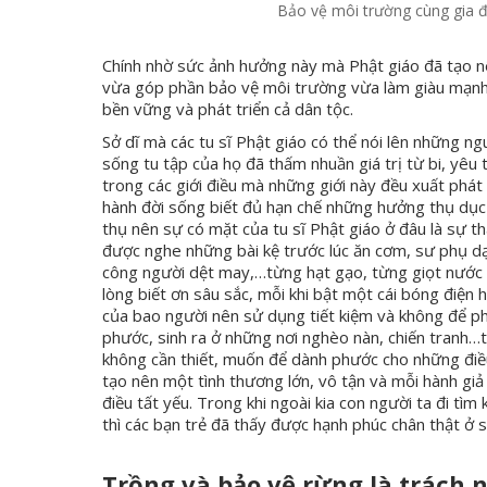
Bảo vệ môi trường cùng gia đ
Chính nhờ sức ảnh hưởng này mà Phật giáo đã tạo nê
vừa góp phần bảo vệ môi trường vừa làm giàu mạnh 
bền vững và phát triển cả dân tộc.
Sở dĩ mà các tu sĩ Phật giáo có thể nói lên những n
sống tu tập của họ đã thấm nhuần giá trị từ bi, yêu
trong các giới điều mà những giới này đều xuất phá
hành đời sống biết đủ hạn chế những hưởng thụ dục l
thụ nên sự có mặt của tu sĩ Phật giáo ở đâu là sự t
được nghe những bài kệ trước lúc ăn cơm, sư phụ dạ
công người dệt may,…từng hạt gạo, từng giọt nước đ
lòng biết ơn sâu sắc, mỗi khi bật một cái bóng điệ
của bao người nên sử dụng tiết kiệm và không để ph
phước, sinh ra ở những nơi nghèo nàn, chiến tranh
không cần thiết, muốn để dành phước cho những điề
tạo nên một tình thương lớn, vô tận và mỗi hành giả
điều tất yếu. Trong khi ngoài kia con người ta đi tì
thì các bạn trẻ đã thấy được hạnh phúc chân thật ở s
Trồng và bảo vệ rừng là trách 