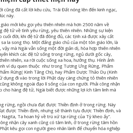
iới cũng đã cất lời kêu cứu, Trái Đất nóng lên đến kinh ngạc,
lúc này.
 giáo mới kêu gọi yêu thiên nhiên mà hơn 2500 năm về
đệ tử về tình yêu rừng, yêu thiên nhiên. Những sự kiện
o cuối đời, khi đệ tử đã đông đủ, các tịnh xá được xây cất
 sa la song thọ. Một đấng giáo chủ của một tôn giáo lớn, là
, vậy mà Ngài vẫn sống một đời giản dị, hòa hợp thiên nhiên
huyến khích các đệ tử sống trong rừng, ngủ dưới gốc cây,
 thiên nhiên, xa rời cuộc sống xa hoa, hưởng thụ. Hình ảnh
nh ảnh ví dụ quen thuộc như trong Tương Ưng Rừng, Phẩm
Phẩm Rừng( Kinh Tăng Chi), hay Phẩm Dược Thảo Dụ (Kinh
ử dụng đi vào trong lời Phật dạy càng chứng tỏ thiên nhiên
 cũng không ngoài đạo lí sống của con người. Phải công nhận
ập cho hàng đệ tử, Ngài biết được những lợi ích tâm linh mà
ng rừng, ngồi chưa đạt được Thiền định ở trong rừng. Này
a đạt được Thiền định, nhưng sẽ thành tựu được Thiền định, và
Nagita, Ta hoan hỷ về trú xứ tại rừng của Tỳ kheo ấy”.
 công nhận cây xanh cũng có tâm linh, ở trong rừng tâm hồn
 Phật kêu gọi con người gieo nhân lành để chuyển hóa nghiệp