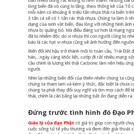
bao nhiêu đống rác khổng lồ hình thành. Những bãi bi
lòng biển đã vô cùng lo lắng, theo thống kê của Tổ
mỗi năm có khoảng 8 triệu tấn nhựa thải ra biển trê
3 tấn cá sẽ có 1 tấn rác thải nhựa. Chúng ta làm ô 
dạng của sinh vật biển, đau lòng với những hình ảnh
nhựa bị quăng bỏ. Mà điều đáng sợ hơn là mạng người
đã bị nhiễm độc do vi nhựa thì con người cũng bị nh
báo là các hạt vi nhựa cũng sẽ ảnh hưởng đến nguồn
Biến đổi khí hậu trở thành mối lo toàn cầu, Trái Đất 
hán,…ngày càng khốc liệt, cướp đi rất nhiều mạng s
cầu chính là lượng khí thải Cacbonic làm nên hiệu ứn
người.
Nhìn lại những biến đổi của thiên nhiên chúng ta cũn
chúng ta tham lam và kém ý thức, đặc biệt là chưa có
chúng ta phải thay đổi suy nghĩ và tìm mọi cách để k
thái, chính là cân bằng lại những bất ổn đang diễn ra.
Đứng trước tình hình đó Đạo P
Giáo lý của đạo Phật
có giá trị giúp con người ch
cuộc sống tử tế yêu thương và đem đến giải thoát c