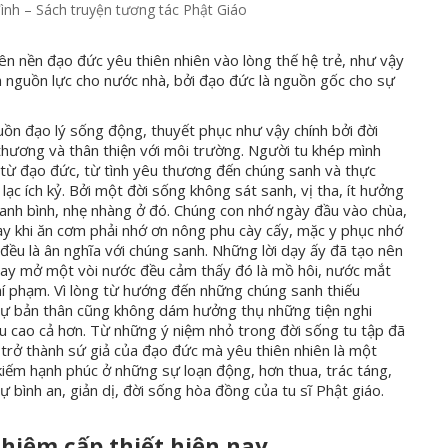
ình – Sách truyện tương tác Phật Giáo
n nền đạo đức yêu thiên nhiên vào lòng thế hệ trẻ, như vậy
nguồn lực cho nước nhà, bởi đạo đức là nguồn gốc cho sự
guồn đạo lý sống động, thuyết phục như vậy chính bởi đời
 thương và thân thiện với môi trường. Người tu khép mình
t từ đạo đức, từ tình yêu thương đến chúng sanh và thực
ạc ích kỷ. Bởi một đời sống không sát sanh, vị tha, ít hưởng
hanh bình, nhẹ nhàng ở đó. Chúng con nhớ ngày đầu vào chùa,
y khi ăn cơm phải nhớ ơn nông phu cày cấy, mặc y phục nhớ
ều là ân nghĩa với chúng sanh. Những lời dạy ấy đã tạo nên
n hay mở một vòi nước đều cảm thấy đó là mồ hôi, nước mắt
í phạm. Vì lòng từ hướng đến những chúng sanh thiếu
…tự bản thân cũng không dám hưởng thụ những tiện nghi
u cao cả hơn. Từ những ý niệm nhỏ trong đời sống tu tập đã
 trở thành sứ giả của đạo đức mà yêu thiên nhiên là một
m kiếm hạnh phúc ở những sự loạn động, hơn thua, trác táng,
ự bình an, giản dị, đời sống hòa đồng của tu sĩ Phật giáo.
nhiệm cấp thiết hiện nay