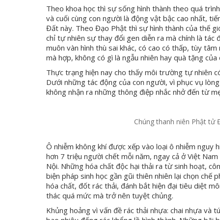
Theo khoa học thì sự sống hình thành theo quá trình 
và cuối cùng con người là động vật bậc cao nhất, ti
Đất này. Theo Đạo Phật thì sự hình thành của thế giớ
chỉ tự nhiên sự thay đổi gen diễn ra mà chính là tá
muôn vàn hình thù sai khác, có cao có thấp, tùy tâm
mà hợp, không có gì là ngẫu nhiên hay quà tặng của 
Thực trạng hiện nay cho thấy môi trường tự nhiên c
Dưới những tác động của con người, vì phục vụ lòng 
không nhận ra những thông điệp nhắc nhở đến từ mẹ
Chúng thanh niên Phật tử 
Ô nhiễm không khí được xếp vào loại ô nhiễm nguy hi
hơn 7 triệu người chết mỗi năm, ngay cả ở Việt Nam
Nội. Những hóa chất độc hại thải ra từ sinh hoạt, c
biện pháp sinh học gần gũi thiên nhiên lại chọn chế 
hóa chất, đốt rác thải, đánh bắt hiện đại tiêu diệt mô
thác quá mức mà trở nên tuyệt chủng.
Khủng hoảng vì vấn đề rác thải nhựa: chai nhựa và tú