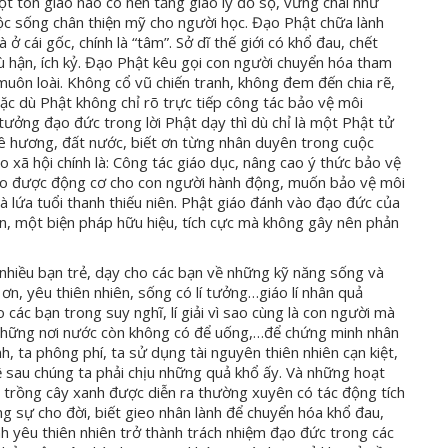
một tôn giáo nào có nền tảng giáo lý đồ sộ, vững chãi như
ộc sống chân thiện mỹ cho người học. Đạo Phật chữa lành
cái gốc, chính là “tâm”. Sở dĩ thế giới có khổ đau, chết
hù hận, ích kỷ. Đạo Phật kêu gọi con người chuyển hóa tham
uôn loài. Không cổ vũ chiến tranh, không đem đến chia rẽ,
Mặc dù Phật không chỉ rõ trực tiếp công tác bảo vệ môi
ưởng đạo đức trong lời Phật dạy thì dù chỉ là một Phật tử
ê hương, đất nước, biết ơn từng nhân duyên trong cuộc
xã hội chính là: Công tác giáo dục, nâng cao ý thức bảo vệ
 tạo được động cơ cho con người hành động, muốn bảo vệ môi
là lứa tuổi thanh thiếu niên. Phật giáo đánh vào đạo đức của
ên, một biện pháp hữu hiệu, tích cực mà không gây nên phản
 nhiều bạn trẻ, dạy cho các bạn về những kỹ năng sống và
 ơn, yêu thiên nhiên, sống có lí tưởng…giáo lí nhân quả
các bạn trong suy nghĩ, lí giải vì sao cùng là con người mà
 những nơi nước còn không có để uống,…để chứng minh nhân
, ta phông phí, ta sử dụng tài nguyên thiên nhiên cạn kiệt,
hệ sau chúng ta phải chịu những quả khổ ấy. Và những hoạt
 trồng cây xanh được diễn ra thường xuyên có tác động tích
g sự cho đời, biết gieo nhân lành để chuyển hóa khổ đau,
h yêu thiên nhiên trở thành trách nhiệm đạo đức trong các