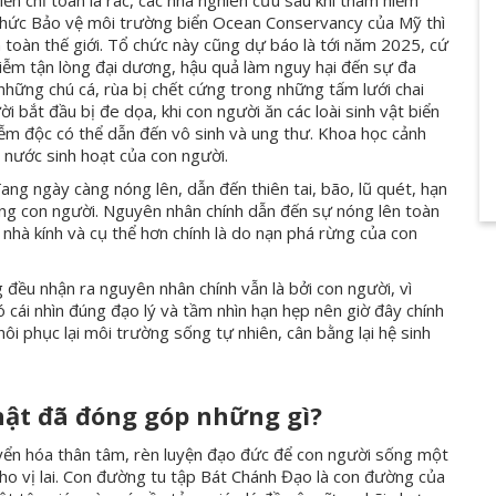
ển chỉ toàn là rác, các nhà nghiên cứu sau khi thám hiểm
 chức Bảo vệ môi trường biển Ocean Conservancy của Mỹ thì
n toàn thế giới. Tổ chức này cũng dự báo là tới năm 2025, cứ
nhiễm tận lòng đại dương, hậu quả làm nguy hại đến sự đa
 những chú cá, rùa bị chết cứng trong những tấm lưới chai
 bắt đầu bị đe dọa, khi con người ăn các loài sinh vật biển
iễm độc có thể dẫn đến vô sinh và ung thư. Khoa học cảnh
 nước sinh hoạt của con người.
đang ngày càng nóng lên, dẫn đến thiên tai, bão, lũ quét, hạn
ống con người. Nguyên nhân chính dẫn đến sự nóng lên toàn
g nhà kính và cụ thể hơn chính là do nạn phá rừng của con
g đều nhận ra nguyên nhân chính vẫn là bởi con người, vì
 cái nhìn đúng đạo lý và tầm nhìn hạn hẹp nên giờ đây chính
hôi phục lại môi trường sống tự nhiên, cân bằng lại hệ sinh
hật đã đóng góp những gì?
uyển hóa thân tâm, rèn luyện đạo đức để con người sống một
ho vị lai. Con đường tu tập Bát Chánh Đạo là con đường của