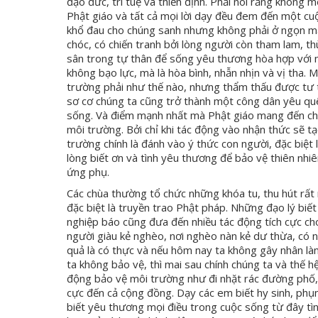
đạo đức, trí tuệ và thiền định. Phải nói rằng không 
Phật giáo và tất cả mọi lời dạy đều đem đến một cu
khổ đau cho chúng sanh nhưng không phải ở ngọn mà ở 
chóc, có chiến tranh bởi lòng người còn tham lam, t
sân trong tự thân để sống yêu thương hòa hợp với m
không bạo lực, mà là hòa bình, nhẫn nhịn và vị tha. 
trường phải như thế nào, nhưng thẩm thấu được tư t
sơ cơ chúng ta cũng trở thành một công dân yêu qu
sống. Và điểm mạnh nhất mà Phật giáo mang đến cho 
môi trường. Bởi chỉ khi tác động vào nhận thức sẽ
trường chính là đánh vào ý thức con người, đặc biệt 
lòng biết ơn và tình yêu thương để bảo vệ thiên nhi
ứng phụ.
Các chùa thường tổ chức những khóa tu, thu hút rất
đặc biệt là truyền trao Phật pháp. Những đạo lý biết
nghiệp báo cũng đưa đến nhiều tác động tích cực cho 
người giàu kẻ nghèo, nơi nghèo nàn kẻ dư thừa, có
quả là có thực và nếu hôm nay ta không gây nhân lành
ta không bảo vệ, thì mai sau chính chúng ta và thế 
động bảo vệ môi trường như đi nhặt rác đường phố,
cực đến cả cộng đồng. Dạy các em biết hy sinh, phụn
biết yêu thương mọi điều trong cuộc sống từ đây tìn