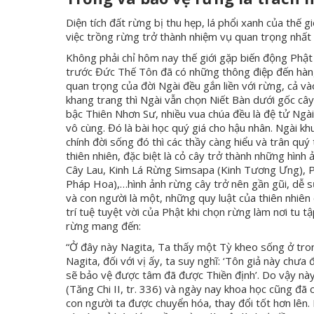
Diện tích đất rừng bị thu hẹp, lá phổi xanh của thế g
việc trồng rừng trở thành nhiệm vụ quan trọng nhất 
Không phải chỉ hôm nay thế giới gặp biến động Phật
trước Đức Thế Tôn đã có những thông điệp đến hàng 
quan trọng của đời Ngài đều gắn liền với rừng, cả và
khang trang thì Ngài vẫn chọn Niết Bàn dưới gốc cây
bậc Thiên Nhơn Sư, nhiều vua chúa đều là đệ tử Ngài
vô cùng. Đó là bài học quý giá cho hậu nhân. Ngài k
chính đời sống đó thì các thầy càng hiểu và trân quý
thiên nhiên, đặc biệt là cỏ cây trở thành những hì
Cây Lau, Kinh Lá Rừng Simsapa (Kinh Tương Ưng), 
Pháp Hoa),…hình ảnh rừng cây trở nên gần gũi, dễ s
và con người là một, những quy luật của thiên nhiên
trí tuệ tuyệt vời của Phật khi chọn rừng làm nơi tu t
rừng mang đến:
“Ở đây này Nagita, Ta thấy một Tỳ kheo sống ở tro
Nagita, đối với vị ấy, ta suy nghĩ: ‘Tôn giả này chư
sẽ bảo vệ được tâm đã được Thiền định’. Do vậy này 
(Tăng Chi II, tr. 336) và ngày nay khoa học cũng đã
con người ta được chuyển hóa, thay đổi tốt hơn lên.