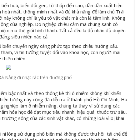
tiến hoá, biến đổi gen, từ thấp đến cao, dần dần xuất hiện
ến hoá nhất, thông minh nhất và đủ khả năng để làm chủ Trái
i này không chỉ là yếu tố vật chất mà còn là tâm linh. Không
c động của nghiệp. Do nghiệp chiêu cảm mà chúng sanh có
 niệm mà thế giới hình thành. Tất cả đều là đủ nhân đủ duyên
đấng siêu nhiên nào cả.
ó biến chuyển ngày càng phức tạp theo chiều hướng xấu.
tham, vì tin tưởng tuyệt đối vào khoa học, con người mãi
 thiên nhiên
Đà Nẵng đi nhặt rác trên đường phố
ểm bậc nhất và theo thống kê thì ô nhiễm không khí khiến
 hiện tượng này cũng đã diễn ra ở thành phố Hồ Chí Minh, Hà
ông nghiệp làm ô nhiễm nặng, chúng ta thay vì sử dụng các
phẩm hóa học để đạt mục tiêu nhanh, hiệu quả, thuốc trừ sâu,
i trường sống của các sinh vật khác, có những loài vì bị khai
i ni lông sử dụng phổ biến mà không được thu hồi, tái chế để