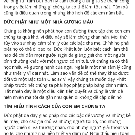
về lòng từ, tâm bi, hoan hỷ cảm thông chúng ta sẽ thành công
trong việc làm những gì chúng ta có thể làm tốt nhất. Tâm xả
cũng là điều quan trọng nhưng khó hơn để các em nắm bắt.
ĐỨC PHẬT NHƯ MỘT NHÀ GƯƠNG MẪU
Chúng ta không nên phát họa con đường thực tập cho con em
chúng ta quá khó, vì điều này sẽ làm chúng chán nản. Mọi thứ
tùy vào sự nhạy cảm tâm lý của các bậc cha mẹ. Chính họ phải
biết họ có thể đi bao xa. Đức Phật luôn luôn biết cách làm thế
nào để chỉ dẫn mọi người- Ngài đã giảng giải cho một người
bình thường khác với một người có trí tuệ, và chúng ta có thể
học nhiều về gương hạnh của ngài. Ngài là một nhà tâm lý cũng
như triết lý vĩ đại nhất. Làm sao vấn đề có thể thay khác được
đối với một Bậc toàn Giác ä? Vì vậy chúng ta muốn dạy Phật
pháp trước hết chúng ta phải học phật pháp bằng chính mình.
Tất nhiên đây là một điều kiện tiên quyết và cũng là vấn đề
hiển nhiên mà tôi đã gần như quên đi không đề cập đến nó.
TÌM HIỂU TÍNH CÁCH CỦA CON EM CHÚNG TA
Đức phật đã dạy giáo pháp cho các bậc đế vương và những kẻ
ăn mày, cho các gia chủ và những người tôi tớ, cho những
người chiến sĩ và thương nhân, cho những người giải thoát và
nô lệ, cho những nhà hiền triết và dâm nữ. Ngài thấu hiểu toàn