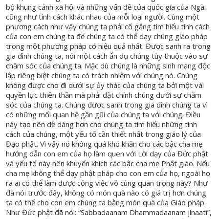
bộ khung cảnh xã hội và những vấn đề của quốc gia của Ngài
cũng như tính cách khác nhau của mỗi loại người. Cùng một
phương cách như vậy chúng ta phải cố gắng tìm hiểu tính cách
của con em chúng ta để chúng ta có thể dạy chúng giáo pháp
trong một phương pháp có hiệu quả nhất. Được sanh ra trong
gia đình chúng ta, nói một cách ẩn dụ chúng tùy thuộc vào sự
chăm sóc của chúng ta. Mặc dù chúng là những sinh mạng độc
lập riêng biệt chúng ta có trách nhiệm với chúng nó. Chúng
không được cho đi dưới sự ủy thác của chúng ta bởi một vài
quyền lực thiên thần mà phải đặt chính chúng dưới sự chăm
sóc của chúng ta. Chúng được sanh trong gia đình chúng ta vì
có những mối quan hệ gần gũi của chúng ta với chúng. Điều
này tạo nên dễ dàng hơn cho chúng ta tìm hiểu những tính
cách của chúng, một yếu tố cần thiết nhất trong giáo lý của
Đạo phật. Vì vậy nó không quá khó khăn cho các bậc cha mẹ
hướng dẫn con em của họ làm quen với Lời dạy của Đức phật
và yếu tố này nên khuyến khích các bậc cha mẹ Phật giáo. Nếu
cha mẹ không thể dạy phật pháp cho con em của họ, ngoài họ
ra ai có thể làm được công việc vô cùng quan trọng này? Như
đã nói trước đây, không có món quà nào có giá trị hơn chúng
ta có thể cho con em chúng ta bằng món quà của Giáo pháp.
Như Đức phật đã nói: “Sabbadaanam Dhammadaanam jinaati”,