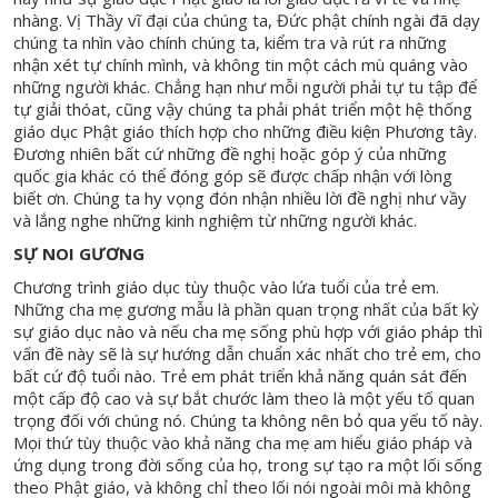
nhàng. Vị Thầy vĩ đại của chúng ta, Đức phật chính ngài đã dạy
chúng ta nhìn vào chính chúng ta, kiểm tra và rút ra những
nhận xét tự chính mình, và không tin một cách mù quáng vào
những người khác. Chẳng hạn như mỗi người phải tự tu tập để
tự giải thóat, cũng vậy chúng ta phải phát triển một hệ thống
giáo dục Phật giáo thích hợp cho những điều kiện Phương tây.
Đương nhiên bất cứ những đề nghị hoặc góp ý của những
quốc gia khác có thể đóng góp sẽ được chấp nhận với lòng
biết ơn. Chúng ta hy vọng đón nhận nhiều lời đề nghị như vầy
và lắng nghe những kinh nghiệm từ những người khác.
SỰ NOI GƯƠNG
Chương trình giáo dục tùy thuộc vào lứa tuổi của trẻ em.
Những cha mẹ gương mẫu là phần quan trọng nhất của bất kỳ
sự giáo dục nào và nếu cha mẹ sống phù hợp với giáo pháp thì
vấn đề này sẽ là sự hướng dẫn chuẩn xác nhất cho trẻ em, cho
bất cứ độ tuổi nào. Trẻ em phát triển khả năng quán sát đến
một cấp độ cao và sự bắt chước làm theo là một yếu tố quan
trọng đối với chúng nó. Chúng ta không nên bỏ qua yếu tố này.
Mọi thứ tùy thuộc vào khả năng cha mẹ am hiểu giáo pháp và
ứng dụng trong đời sống của họ, trong sự tạo ra một lối sống
theo Phật giáo, và không chỉ theo lối nói ngoài môi mà không