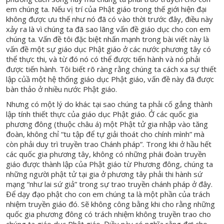
em chúng ta. Nếu vị trí của Phật giáo trong thế giới hiện đại
không được ưu thế như nó đã có vào thời trước đây, điều này
xảy ra là vì chúng ta đã sao lãng vấn đề giáo dục cho con em
chúng ta. Vấn đề tôi đặc biệt nhấn mạnh trong bài viết này là
vấn đề một sự giáo dục Phật giáo ở các nước phương tây có
thể thực thi, và từ đó nó có thể được tiến hành và nó phải
được tiến hành. Tôi biết rõ ràng rằng chúng ta cách xa sự thiết
lập củầ một hệ thống giáo dục Phật giáo, vấn đề này đã được
bàn thảo ở nhiều nước Phật giáo.
Nhưng có một lý do khác tại sao chúng ta phải cố gắng thành
lập tính thiết thực của giáo dục Phật giáo. Ở các quốc gia
phương đông (thuộc châu á) một Phật tử gia nhập vào tăng
đoàn, không chỉ “tu tập để tự giải thoát cho chính mình” mà
còn phải duy trì truyền trao Chánh pháp”. Trong khi ở hầu hết
các quốc gia phương tây, không có những phái đoàn truyền
giáo được thành lập của Phật giáo từ Phương đông, chúng ta
những người phật tử tại gia ở phương tây phải thi hành sứ
mạng “như lai sứ giả” trong sự trao truyền chánh pháp ở đây.
Để dạy đạo phật cho con em chúng ta là một phần của trách
nhiệm truyền giáo đó. Sẽ không công bằng khi cho rằng những
quốc gia phương đông có trách nhiệm không truyền trao cho