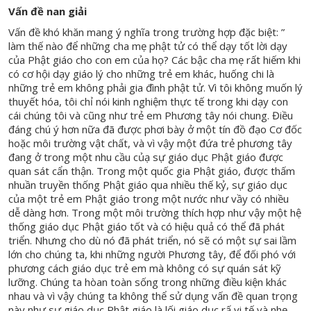
Vấn đề nan giải
Vấn đề khó khăn mang ý nghĩa trong trường hợp đặc biệt: ”
làm thế nào để những cha mẹ phật tử có thể dạy tốt lời dạy
của Phật giáo cho con em của họ? Các bậc cha mẹ rất hiếm khi
có cơ hội dạy giáo lý cho những trẻ em khác, huống chi là
những trẻ em không phải gia đình phật tử. Vì tôi không muốn lý
thuyết hóa, tôi chỉ nói kinh nghiệm thực tế trong khi dạy con
cái chúng tôi và cũng như trẻ em Phương tây nói chung. Điều
đáng chú ý hơn nữa đã được phơi bày ở một tín đồ đạo Cơ đốc
hoặc môi trường vật chất, và vì vậy một đứa trẻ phương tây
đang ở trong một nhu cầu củạ sự giáo dục Phật giáo được
quan sát cẩn thận. Trong một quốc gia Phật giáo, được thấm
nhuần truyền thống Phật giáo qua nhiều thế kỷ, sự giáo dục
của một trẻ em Phật giáo trong một nước như vầy có nhiều
dễ dàng hơn. Trong một môi trường thích hợp như vậy một hệ
thống giáo dục Phật giáo tốt và có hiệu quả có thể đã phát
triển. Nhưng cho dù nó đã phát triển, nó sẽ có một sự sai lầm
lớn cho chúng ta, khi những người Phương tây, để đối phó với
phương cách giáo dục trẻ em mà không có sự quán sát kỹ
lưỡng. Chúng ta hòan toàn sống trong những điều kiện khác
nhau và vì vậy chúng ta không thể sử dụng vấn đề quan trọng
này như sự giáo dục Phật giáo là lối giáo dục rấ vi tế và nhẹ