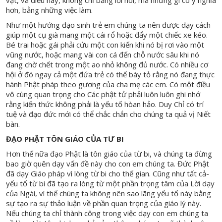
vật, và điều này, không chỉ bằng lời nói, mà những gì có ý nghĩa
hơn, bằng những việc làm.
Như một hướng đạo sinh trẻ em chúng ta nên được dạy cách
giúp một cụ già mang một cái rổ hoặc đẩy một chiếc xe kéo.
Bé trai hoặc gái phải cứu một con kiến khi nó bị rơi vào một
vũng nước, hoặc mang vài con cá đến chỗ nước sâu khi nó
đang chờ chết trong một ao nhỏ không đủ nước. Có nhiều cơ
hội ở đó ngay cả một đứa trẻ có thể bày tỏ rằng nó đang thực
hành Phật pháp theo gương của cha mẹ các em. Có một điều
vô cùng quan trọng cho Các phật tử phải luôn luôn ghi nhớ
rằng kiến thức không phải là yếu tố hòan hảo. Duy Chỉ có trí
tuệ và đạo đức mới có thể chắc chắn cho chúng ta quả vị Niết
bàn.
ĐẠO PHẬT TÔN GIÁO CỦA TƯ BI
Hơn thế nữa đạo Phật là tôn giáo của từ bi, và chúng ta đừng
bao giờ quên dạy vấn đề này cho con em chúng ta. Đức Phật
đã dạy Giáo pháp vì lòng từ bi cho thế gian. Cũng như tất cả-
yếu tố từ bi đã tạo ra lòng từ một phần trọng tâm của Lời dạy
của Ngài, vì thế chúng ta không nên sao lãng yếu tố này bằng
sự tạo ra sự thảo luận về phần quan trọng của giáo lý này.
Nếu chúng ta chỉ thành công trong việc dạy con em chúng ta