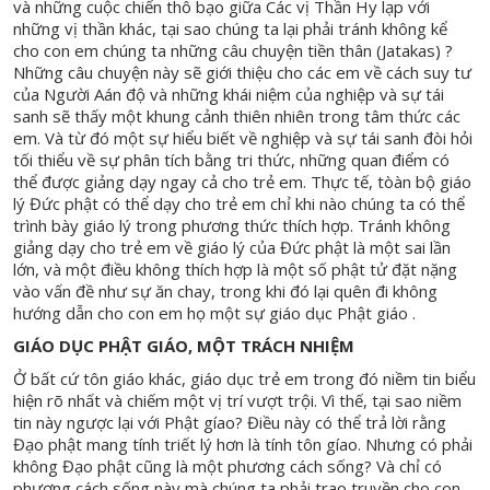
và những cuộc chiến thô bạo giữa Các vị Thần Hy lạp với
những vị thần khác, tại sao chúng ta lại phải tránh không kể
cho con em chúng ta những câu chuyện tiền thân (Jatakas) ?
Những câu chuyện này sẽ giới thiệu cho các em về cách suy tư
của Người Aán độ và những khái niệm của nghiệp và sự tái
sanh sẽ thấy một khung cảnh thiên nhiên trong tâm thức các
em. Và từ đó một sự hiểu biết về nghiệp và sự tái sanh đòi hỏi
tối thiểu về sự phân tích bằng tri thức, những quan điểm có
thể được giảng dạy ngay cả cho trẻ em. Thực tế, tòàn bộ giáo
lý Đức phật có thể dạy cho trẻ em chỉ khi nào chúng ta có thể
trình bày giáo lý trong phương thức thích hợp. Tránh không
giảng dạy cho trẻ em về giáo lý của Đức phật là một sai lần
lớn, và một điều không thích hợp là một số phật tử đặt nặng
vào vấn đề như sự ăn chay, trong khi đó lại quên đi không
hướng dẫn cho con em họ một sự giáo dục Phật giáo .
GIÁO DỤC PHẬT GIÁO, MỘT TRÁCH NHIỆM
Ở bất cứ tôn giáo khác, giáo dục trẻ em trong đó niềm tin biểu
hiện rõ nhất và chiếm một vị trí vượt trội. Vì thế, tại sao niềm
tin này ngược lại với Phật gíao? Điều này có thể trả lời rằng
Đạo phật mang tính triết lý hơn là tính tôn gíao. Nhưng có phải
không Đạo phật cũng là một phương cách sống? Và chỉ có
phương cách sống này mà chúng ta phải trao truyền cho con