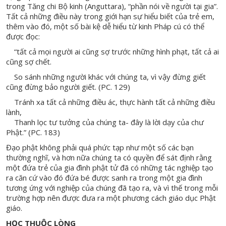
trong Tăng chi Bộ kinh (Anguttara), “phần nói về người tại gia”.
Tất cả những điều này trong giới hạn sự hiểu biết của trẻ em,
thêm vào đó, một số bài kệ dễ hiểu từ kinh Pháp cú có thể
được đọc:
“tất cả mọi người ai cũng sợ trước những hình phạt, tất cả ai
cũng sợ chết.
So sánh những người khác với chúng ta, vì vậy đừng giết
cũng đừng bảo người giết. (PC. 129)
Tránh xa tất cả những điều ác, thực hành tất cả những điều
lành,
Thanh lọc tư tưởng của chúng ta- đây là lời dạy của chư
Phật.” (PC. 183)
Đạo phật không phải quá phức tạp như một số các bạn
thường nghĩ, và hơn nữa chúng ta có quyền để sát định rằng
một đứa trẻ của gia đình phật tử đã có những tác nghiệp tạo
ra căn cứ vào đó đứa bé được sanh ra trong một gia đình
tương ứng với nghiệp của chúng đã tạo ra, và vì thế trong mỗi
trường hợp nên được đưa ra một phương cách giáo dục Phật
giáo.
HỌC THUỘC LÒNG