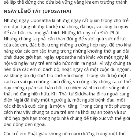
sẽ lập thế đứng cho đứa bé vững vàng khi em trưởng thành.
NGÀY LỄ BỐ TÁT (UPOSATHA)
Những ngày Uposatha là những ngày rất quan trọng cho trẻ
em đọc tụng những bài kệ mà chúng đã học, và cũng là ngày
để các bậc cha mẹ giải thích Những lời dạy của Đức Phật.
Nhưng chúng ta phải cẩn thận đừng để vượt quá sức nổ lực
của các em, đặc biệt trong những trường hợp này, để cho khả
năng của các em tập trung trong những khoảng thời gian dài
phải được giới hạn. Ngày Uposatha nên khác với một ngày lễ
hội với ngày này trẻ em háo hức nhìn ra ngoài. Vì vậy chúng ta
nên đưa các em đi bách bộ, hoặc ngay cả một cuộc du ngọan,
và không do dự chơi trò chơi với chúng. Trong khi đi bộ một
cách an vui qua những cánh đồng và rừng cây chúng ta có thể
dạy chúng quán sát bản chất tự nhiên và nhìn cuộc sống như
thật nó đang hiện hữu. Khi Thái tử Siddhatha đi ra ngoài cung
điện Ngài đã thấy một người già, một người bệnh đau, một
xác chết và cuối cùng là một vị tăng. Trong cùng một phương
cách như vậy chúng ta đưa trẻ em ra khỏi sự an toàn và sự
nhỏ hẹp giới hạn trong ngôi nhà chúng để tiếp xúc với thế giới
dao động bên ngoài.
Các trẻ em Phật giáo không nên nuôi dưỡng trong một thế