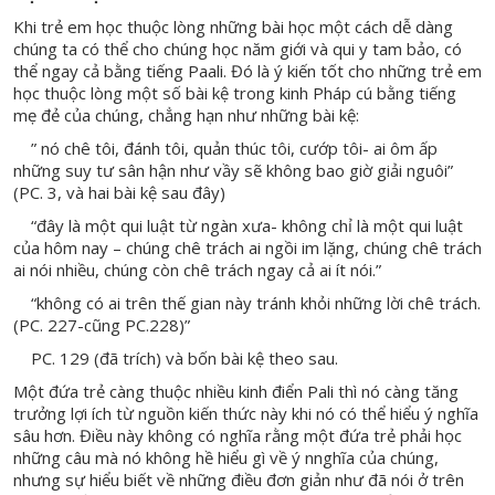
Khi trẻ em học thuộc lòng những bài học một cách dễ dàng
chúng ta có thể cho chúng học năm giới và qui y tam bảo, có
thể ngay cả bằng tiếng Paali. Đó là ý kiến tốt cho những trẻ em
học thuộc lòng một số bài kệ trong kinh Pháp cú bằng tiếng
mẹ đẻ của chúng, chẳng hạn như những bài kệ:
” nó chê tôi, đánh tôi, quản thúc tôi, cướp tôi- ai ôm ấp
những suy tư sân hận như vầy sẽ không bao giờ giải nguôi”
(PC. 3, và hai bài kệ sau đây)
“đây là một qui luật từ ngàn xưa- không chỉ là một qui luật
của hôm nay – chúng chê trách ai ngồi im lặng, chúng chê trách
ai nói nhiều, chúng còn chê trách ngay cả ai ít nói.”
“không có ai trên thế gian này tránh khỏi những lời chê trách.
(PC. 227-cũng PC.228)”
PC. 129 (đã trích) và bốn bài kệ theo sau.
Một đứa trẻ càng thuộc nhiều kinh điển Pali thì nó càng tăng
trưởng lợi ích từ nguồn kiến thức này khi nó có thể hiểu ý nghĩa
sâu hơn. Điều này không có nghĩa rằng một đứa trẻ phải học
những câu mà nó không hề hiểu gì về ý nnghĩa của chúng,
nhưng sự hiểu biết về những điều đơn giản như đã nói ở trên