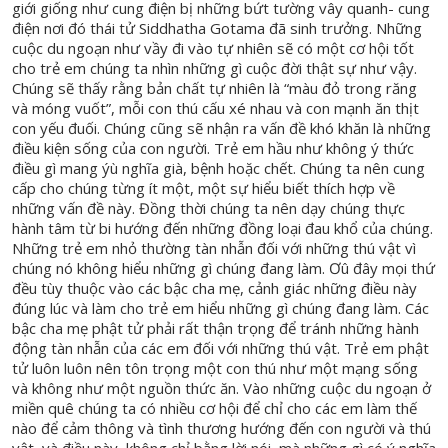
giới giống như cung điện bị những bứt tường vây quanh- cung
điện nơi đó thái tử Siddhatha Gotama đã sinh trưởng. Những
cuộc du ngoạn như vầy đi vào tự nhiên sẽ có một cơ hội tốt
cho trẻ em chúng ta nhìn những gì cuộc đời thật sự như vậy.
Chúng sẽ thấy rằng bản chất tự nhiên là “màu đỏ trong răng
và móng vuốt”, mỗi con thú cấu xé nhau và con mạnh ăn thịt
con yếu đuối. Chúng cũng sẽ nhận ra vấn đề khó khăn là những
điều kiện sống của con người. Trẻ em hầu như không ý thức
điều gì mang ýù nghĩa già, bệnh hoặc chết. Chúng ta nên cung
cấp cho chúng từng ít một, một sự hiểu biết thích hợp về
những vấn đề này. Đồng thời chúng ta nên dạy chúng thực
hành tâm từ bi hướng đến những đồng loại đau khổ của chúng.
Những trẻ em nhỏ thường tàn nhẫn đối với những thú vật vì
chúng nó không hiểu những gì chúng đang làm. Ơû đây mọi thứ
đều tùy thuộc vào các bậc cha mẹ, cảnh giác những điều này
đúng lúc và làm cho trẻ em hiểu những gì chúng đang làm. Các
bậc cha mẹ phật tử phải rất thận trọng để tránh những hành
động tàn nhẫn của các em đối với những thú vật. Trẻ em phật
tử luôn luôn nên tôn trọng một con thú như một mạng sống
và không như một nguồn thức ăn. Vào những cuộc du ngoạn ở
miền quê chúng ta có nhiều cơ hội để chỉ cho các em làm thế
nào để cảm thông và tình thương hướng đến con người và thú