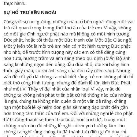
thực hành.
SỰ HỔ TRƠ BÊN NGOÀI
Cùng với sự noi gương, những nhân tố bên ngoài đóng một vai
trò rất quan trọng trong thời thơ ấu của trẻ em. Vì vậy, không
có một gia đình người phật nào mà không có một hình tượng
Đức phật, hoặc tối thiểu một Bức tranh của Một Bậc Giác ngộ.
Một ý kiến tốt là mỗi trẻ em nên có một hình tượng Đức phật
nho nhỏ, để trước hình tượng này các em có thể dâng cúng
hoa tươi, hương trầm và ánh sáng theo qui định (ở Ấn Độ ánh
sáng là những ngọn đèn bằng dầu dừa nhỏ, đôi khi bằng hình
thức giấy màu, có khi ánh sáng của đèn cầy (đèn sáp). Nhưng
vấn đề cốt yếu là chúng ta phải biết rằng trẻ em không phải chỉ
biết thờ cúng hình tượng, nhưng để đảnh lễ tôn kính Đức Phật
như một Vị Thầy vĩ đại nhất của nhân loại. Vì vậy, mặc dù
chúng ta không nên phát triển bất cứ hệ thống nào của những
lễ nghi, chúng ta không nên quên đi một vấn đề rằng, chẳng
hạn một buổi lễ kỷ niệm đơn giản sẽ mang đạo phật đến gần
hơn trong tâm thức của trẻ em. Đối với những nghi lễ cho phật
tử trưởng thành sẽ thêm trói buộc hơn là ích lợi, trong một
chừng mực nào đó những lễ nghi có khuynh hướng làm cho
chúng ta nghĩ rằng chúng ta đã thành tựu điều gì đó duy chỉ