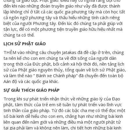
chúng ta giáo dục Phật giáo. Điều này có nghĩa rằng đợi cho
đến khi nào những đoàn truyền giáo như vầy đã được thành
lập không chỉ ở tất cả các quốc gia phương tây mà còn học tất
cả ngôn ngữ phương tây và thấu hiểu những tính cách riêng
biệt của người Phương tây. Đến lúc đó chúng ta phải giúp với
tận lực, để có một phương tiện truyền giáo hữu hiệu nhất mà
chúng ta có thể.
LỊCH SỬ PHẬT GIÁO
THÊM vào những câu chuyện Jatakas đã đề cập ở trên, chúng
ta nên kể cho con em chúng ta về đời sống của người dân
trong thời của Đức phật, bối cảnh xã hội thời đó, nền tảng lịch
sử của Phật giáo nguyên thủy, tổng quán về lịch sử Phật giáo,
và làm thế nào ” Bánh xe Chánh pháp” đã chuyển đến toàn bộ
Aán độ và các quốc gia khác.
SỰ GIẢI THÍCH GIÁO PHÁP
Trong khi sự phát triển nhận thức về những giáo lý của Đạo
phật, tâm thức của trẻ em sẽ tuần tự phát triển vào lĩnh vực
tinh thần của giáo pháp. Từ đó các bậc cha mẹ có thể đọc một
số bài kinh dễ hiểu cho con em, chẳng hạn như những bài kinh
liên quan đến năm giới và những điều mà một người phật tử
tại gia phải làm và không nên làm, chi tiết hơn những bài kinh