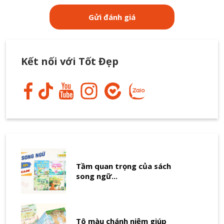
Kết nối với Tốt Đẹp
Tầm quan trọng của sách
song ngữ...
Tô màu chánh niệm giúp