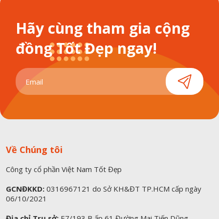
Hãy cùng tham gia cộng
đồng Tốt Đẹp ngay!
Về Chúng tôi
Công ty cổ phần Việt Nam Tốt Đẹp
GCNĐKKD:
0316967121 do Sở KH&ĐT TP.HCM cấp ngày
06/10/2021
Địa chỉ Trụ sở:
E7/193 B ấp 61 Đường Mai Tiến Dũng