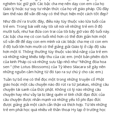
nghiêm túc giữ giới. Các bậc cha mẹ nên dạy con em của họ
Giáo lý hoặc sự suy tư nhận thức của họ về giáo pháp. Ơû đây
làm thế nào để vấn đề này có thể thực hiện một cách tốt đẹp?
Như đã chỉ ra trước đây, điều này tùy thuộc vào lứa tuổi của
trẻ em. Trong bài viết này tôi sẽ nói về những trẻ em ở độ
mười tuổi, như hai đứa con trai của tôi bây giờ vào độ tuổi này.
Các bậc cha mẹ có con tuổi nhỏ hơn có thể đơn giản hơn một
số vấn đề để dạy con em mình và các bbậc cha mẹ có con em
ở độ tuổi lớn hơn mười có thể giảng giải Giáo lý ở cấp độ sâu
hơn một tí. Thông thường tùy thuộc vào khả năng của trẻ em
và những năng khiếu tiếp thu của các em. (một bản phiên dịch
của kinh Pháp cú và những sưu tập nhỏ như “Những đóa hoa
sen ” (the Lotus Blossoms) của Tỳ kheo Silacara sẽ gây nên
những nguồn cảm hứng từ đó tạo ra sự chú ý cho các em.)
Tuần tự bố mẹ có thể đọc một trong những truyện cổ Phật
giáo hoặc một câu chuyện nào đó rút ra từ Jatakas, những câu
chuyện tái sanh của Đức phật. Không có lý nào những câu
chuyện hay như vầy lại bị lãng quên vì tính chất đạo đức của
câu chuyện được nhấn mạnh và những yếu tố phi đạo đức
được giảng giải một cách cẩn thận và thích hợp. Từ khi những
trẻ em phải học quá nhiều về thần thoại Hy lạp ở trường học