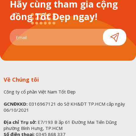
Hãy cùng tham gia cộng
đồng Tốt Đẹp ngay!
Về Chúng tôi
Công ty cổ phần Việt Nam Tốt Đẹp
GCNĐKKD:
0316967121 do Sở KH&ĐT TP.HCM cấp ngày
06/10/2021
Địa chỉ Trụ sở:
E7/193 B ấp 61 Đường Mai Tiến Dũng
phường Bình Hưng, TP.HCM
Số điện thoại:
0345 868 337