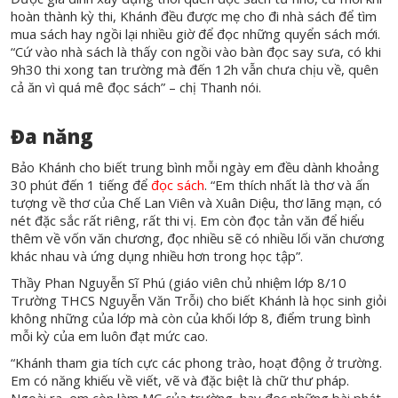
hoàn thành kỳ thi, Khánh đều được mẹ cho đi nhà sách để tìm
mua sách hay ngồi lại nhiều giờ để đọc những quyển sách mới.
“Cứ vào nhà sách là thấy con ngồi vào bàn đọc say sưa, có khi
9h30 thi xong tan trường mà đến 12h vẫn chưa chịu về, quên
cả ăn vì quá mê đọc sách” – chị Thanh nói.
Đa năng
Bảo Khánh cho biết trung bình mỗi ngày em đều dành khoảng
30 phút đến 1 tiếng để
đọc sách
. “Em thích nhất là thơ và ấn
tượng về thơ của Chế Lan Viên và Xuân Diệu, thơ lãng mạn, có
nét đặc sắc rất riêng, rất thi vị. Em còn đọc tản văn để hiểu
thêm về vốn văn chương, đọc nhiều sẽ có nhiều lối văn chương
khác nhau và ứng dụng nhiều hơn trong học tập”.
Thầy Phan Nguyễn Sĩ Phú (giáo viên chủ nhiệm lớp 8/10
Trường THCS Nguyễn Văn Trỗi) cho biết Khánh là học sinh giỏi
không những của lớp mà còn của khối lớp 8, điểm trung bình
mỗi kỳ của em luôn đạt mức cao.
“Khánh tham gia tích cực các phong trào, hoạt động ở trường.
Em có năng khiếu về viết, vẽ và đặc biệt là chữ thư pháp.
Ngoài ra, em còn làm MC của trường, hay đọc những bài phát