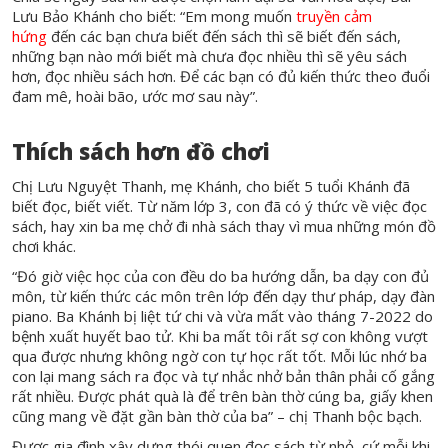
Lưu Bảo Khánh cho biết: “Em mong muốn
truyền cảm
hứng
đến các bạn chưa biết đến sách thì sẽ biết đến sách,
những bạn nào mới biết mà chưa đọc nhiều thì sẽ yêu sách
hơn, đọc nhiều sách hơn. Để các bạn có đủ kiến thức theo đuổi
đam mê, hoài bão, ước mơ sau này”.
Thích sách hơn đồ chơi
Chị Lưu Nguyệt Thanh, mẹ Khánh, cho biết 5 tuổi Khánh đã
biết đọc, biết viết. Từ năm lớp 3, con đã có ý thức về việc đọc
sách, hay xin ba mẹ chở đi nhà sách thay vì mua những món đồ
chơi khác.
“Đó giờ việc học của con đều do ba hướng dẫn, ba dạy con đủ
môn, từ kiến thức các môn trên lớp đến dạy thư pháp, dạy đàn
piano. Ba Khánh bị liệt tứ chi và vừa mất vào tháng 7-2022 do
bệnh xuất huyết bao tử. Khi ba mất tôi rất sợ con không vượt
qua được nhưng không ngờ con tự học rất tốt. Mỗi lúc nhớ ba
con lại mang sách ra đọc và tự nhắc nhở bản thân phải cố gắng
rất nhiều. Được phát quà là để trên bàn thờ cúng ba, giấy khen
cũng mang về đặt gần bàn thờ của ba” – chị Thanh bộc bạch.
Được gia đình xây dựng thói quen đọc sách từ nhỏ, cứ mỗi khi