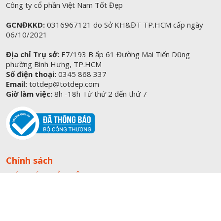
Công ty cổ phần Việt Nam Tốt Đẹp
GCNĐKKD:
0316967121 do Sở KH&ĐT TP.HCM cấp ngày
06/10/2021
Địa chỉ Trụ sở:
E7/193 B ấp 61 Đường Mai Tiến Dũng
phường Bình Hưng, TP.HCM
Số điện thoại:
0345 868 337
Email:
totdep@totdep.com
Giờ làm việc:
8h -18h Từ thứ 2 đến thứ 7
Chính sách
CHÍNH SÁCH BẢO MẬT
CHÍNH SÁCH VẬN CHUYỂN VÀ GIAO HÀNG
CHÍNH SÁCH ĐỔI TRẢ HÀNG